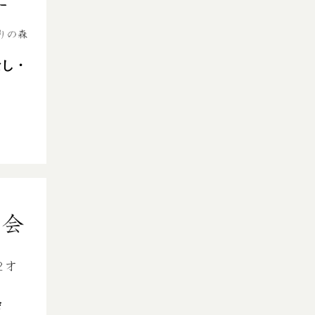
なし・
会