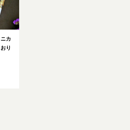
タニカ
しおり