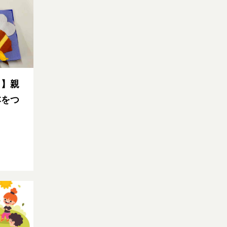
ら】親
本をつ