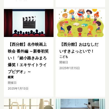
【西分館】名作映画上
【西分館】おはなしだ
映会 番外編 ～新春初笑
いすきよっといで！
こども
い！「綾小路きみまろ
開催日
爆笑！エキサイトライ
2025年1月15日
ブビデオ」～
鑑賞
開催日
2025年1月13日