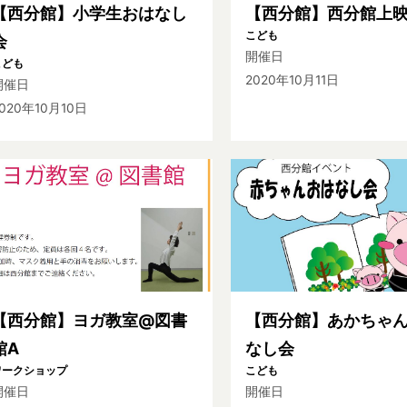
【西分館】小学生おはなし
【西分館】西分館上
こども
会
開催日
こども
2020年10月11日
開催日
020年10月10日
【西分館】ヨガ教室@図書
【西分館】あかちゃ
館A
なし会
ワークショップ
こども
開催日
開催日