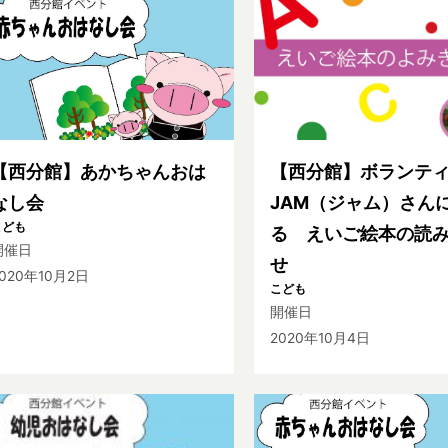
【西分館】あかちゃんおは
【西分館】ボランテ
なし会
JAM（ジャム）さん
こども
る えいご絵本の読
開催日
せ
020年10月2日
こども
開催日
2020年10月4日