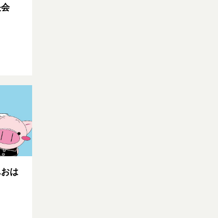
映会
んおは