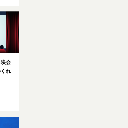
上映会
のくれ