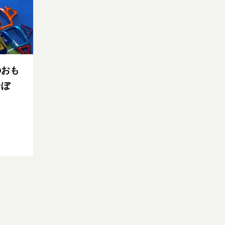
のおも
そぼ