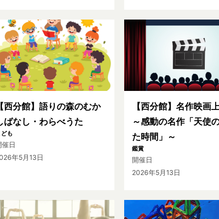
【西分館】語りの森のむか
【西分館】名作映画
しばなし・わらべうた
～感動の名作「天使
こども
た時間」～
開催日
鑑賞
026年5月13日
開催日
2026年5月13日