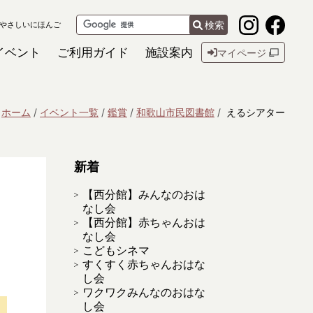
検索
やさしいにほんご
イベント
ご利用ガイド
施設案内
マイページ
ホーム
イベント一覧
鑑賞
和歌山市民図書館
えるシアター
新着
【西分館】みんなのおは
なし会
【西分館】赤ちゃんおは
なし会
こどもシネマ
すくすく赤ちゃんおはな
し会
ワクワクみんなのおはな
し会