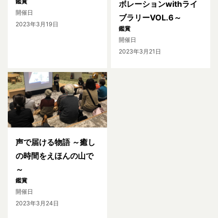
鑑賞
ボレーションwithライ
開催日
ブラリーVOL.6～
2023年3月19日
鑑賞
開催日
2023年3月21日
声で届ける物語 ～癒し
の時間をえほんの山で
～
鑑賞
開催日
2023年3月24日