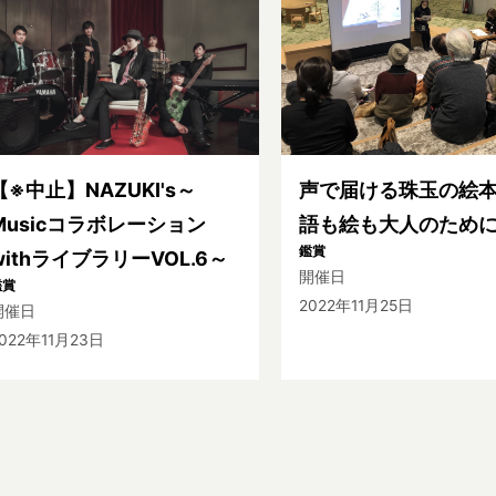
【※中止】NAZUKI's～
声で届ける珠玉の絵本
Musicコラボレーション
語も絵も大人のため
鑑賞
withライブラリーVOL.6～
開催日
鑑賞
2022年11月25日
開催日
022年11月23日