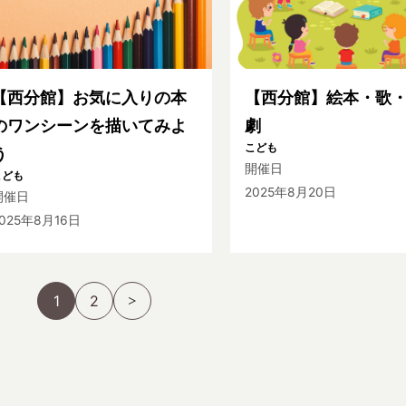
【西分館】お気に入りの本
【西分館】絵本・歌
のワンシーンを描いてみよ
劇
こども
う
開催日
こども
2025年8月20日
開催日
025年8月16日
1
2