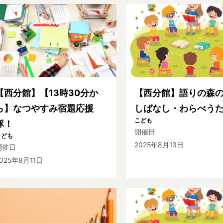
【西分館】【13時30分か
【西分館】語りの森
ら】なつやすみ宿題応援
しばなし・わらべう
こども
隊！
開催日
こども
2025年8月13日
開催日
025年8月11日