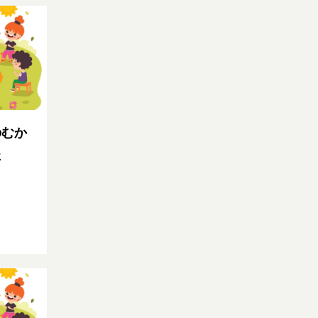
のむか
た