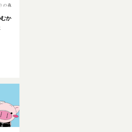
のむか
た