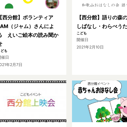
【西分館】ボランティア
【西分館】語りの森
JAM（ジャム）さんによ
しばなし・わらべう
こども
る えいご絵本の読み聞か
開催日
せ
2021年2月10日
こども
開催日
021年2月7日