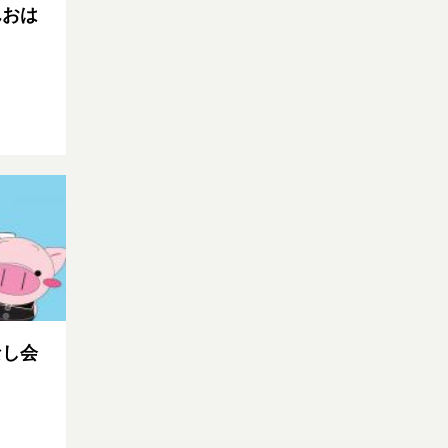
んおは
なし会