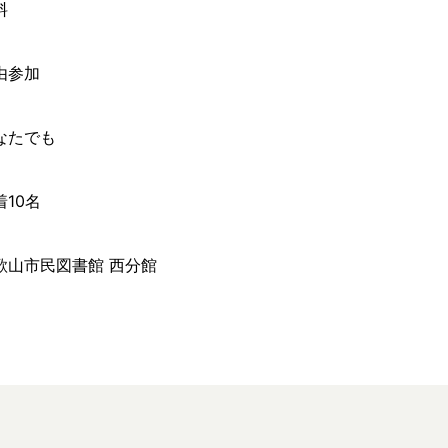
料
由参加
なたでも
着10名
歌山市民図書館 西分館