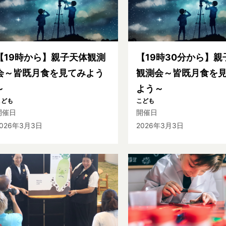
【19時から】親子天体観測
【19時30分から】親
会～皆既月食を見てみよう
観測会～皆既月食を
～
よう～
こども
こども
開催日
開催日
2026年3月3日
2026年3月3日