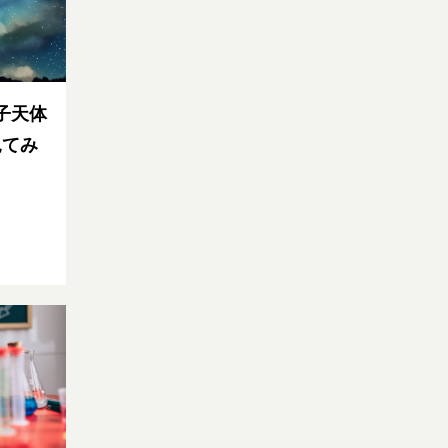
子天体
見てみ