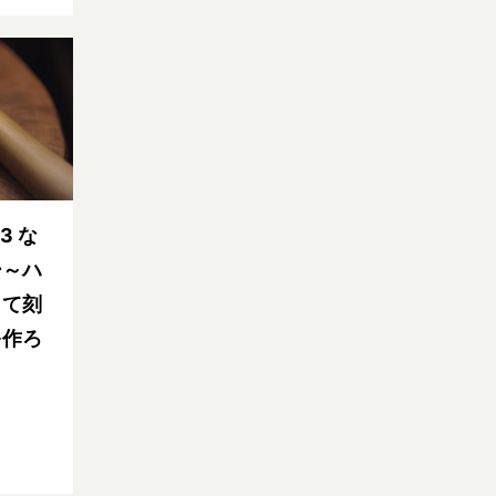
3 な
ー～ハ
って刻
を作ろ