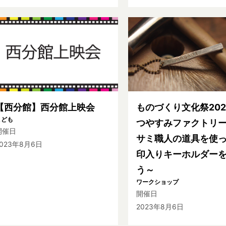
【西分館】西分館上映会
ものづくり文化祭202
こども
つやすみファクトリ
開催日
サミ職人の道具を使
2023年8月6日
印入りキーホルダー
う～
ワークショップ
開催日
2023年8月6日