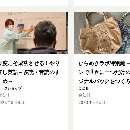
今度こそ成功させる！やり
ひらめきラボ特別編
直し英語～多読・音読のす
ンで世界に一つだけ
すめ～
ジナルバックをつく
ワークショップ
こども
開催日
開催日
2023年8月4日
2023年8月5日