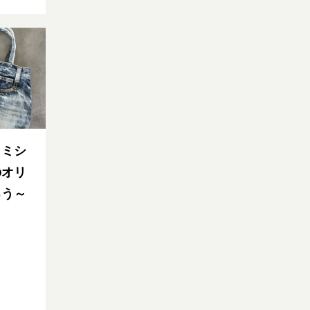
～ミシ
のオリ
ろう～