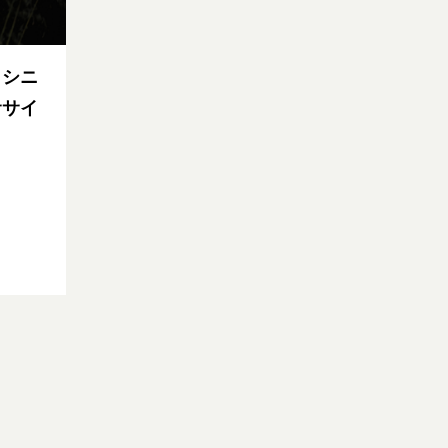
！シニ
ササイ