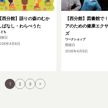
【西分館】語りの森のむか
【西分館】図書館で
しばなし・わらべうた
アのための健康エク
こども
ズ
開催日
ワークショップ
2026年4月8日
開催日
2026年4月9日
1
2
3