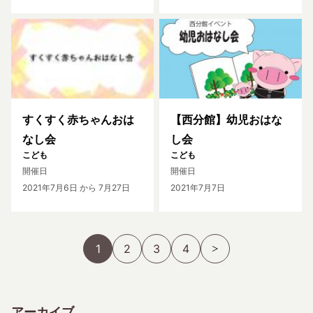
すくすく赤ちゃんおは
【西分館】幼児おはな
なし会
し会
こども
こども
開催日
開催日
2021年7月6日
から 7月27日
2021年7月7日
1
2
3
4
アーカイブ