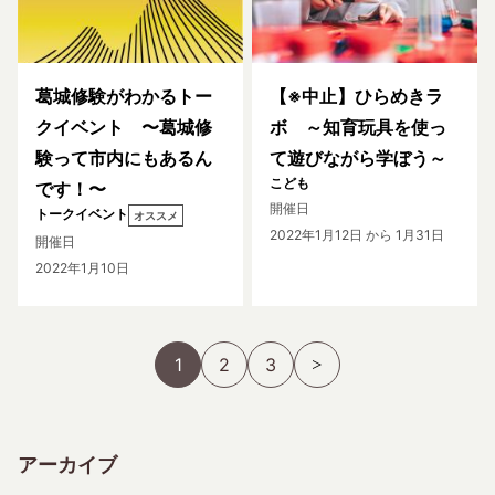
葛城修験がわかるトー
【※中止】ひらめきラ
クイベント 〜葛城修
ボ ～知育玩具を使っ
験って市内にもあるん
て遊びながら学ぼう～
こども
です！〜
開催日
トークイベント
オススメ
2022年1月12日
から 1月31日
開催日
2022年1月10日
1
2
3
アーカイブ