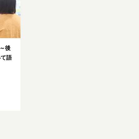
h ～後
いて語