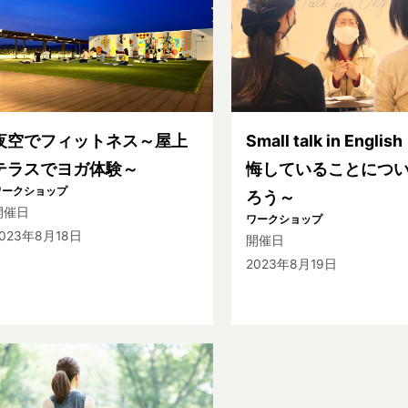
夜空でフィットネス～屋上
Small talk in Englis
テラスでヨガ体験～
悔していることにつ
ワークショップ
ろう～
開催日
ワークショップ
023年8月18日
開催日
2023年8月19日