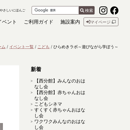
検索
やさしいにほんご
イベント
ご利用ガイド
施設案内
マイページ
ーム
イベント一覧
こども
ひらめきラボ～遊びながら学ぼう～
新着
【西分館】みんなのおは
なし会
【西分館】赤ちゃんおは
なし会
こどもシネマ
すくすく赤ちゃんおはな
し会
ワクワクみんなのおはな
し会