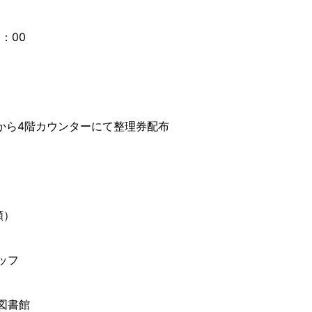
6：00
0から4階カウンターにて整理券配布
順）
ッフ
図書館