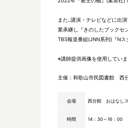
2022年『塞王の楯』(集英社)
また､講演・テレビなどに出演す
業承継し『きのしたブックセ
TBS報道番組(JNN系列)『
※講師提供画像を使用していま
主催：和歌山市民図書館 西
会場
西分館 おはなし
時間
14：30～16：00