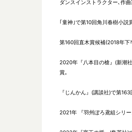
ダンスインストラクター､作曲
｢童神｣で第10回角川春樹小説
第160回直木賞候補(2018年
2020年『八本目の槍』(新潮
賞｡
『じんかん』(講談社)で第163
2021年 『羽州ぼろ鳶組シリ