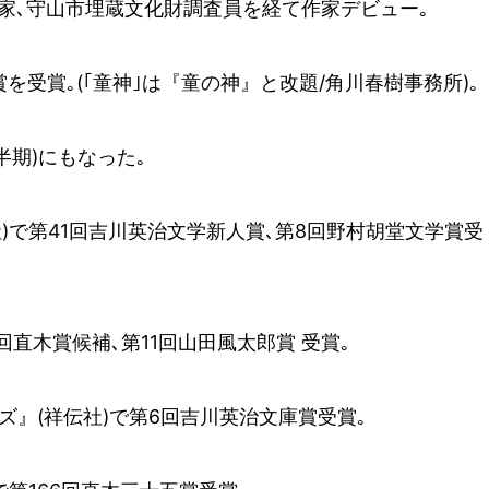
家､守山市埋蔵文化財調査員を経て作家デビュー｡
賞を受賞｡(｢童神｣は『童の神』と改題/角川春樹事務所)｡
下半期)にもなった｡
社)で第41回吉川英治文学新人賞､第8回野村胡堂文学賞受
回直木賞候補､第11回山田風太郎賞 受賞｡
ーズ』(祥伝社)で第6回吉川英治文庫賞受賞｡