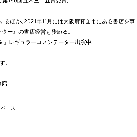
で第166回直木三十五賞受賞｡
るほか､2021年11月には大阪府箕面市にある書店を事
ンター』の書店経営も務める。
Nスタ』レギュラーコメンテーター出演中｡
す。​
分館
スペース