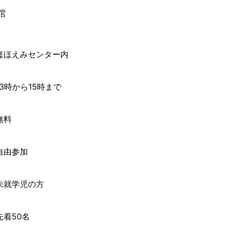
館
ほほえみセンター内
13時から15時まで
無料
自由参加
未就学児の方
先着50名