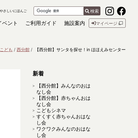
検索
やさしいにほんご
イベント
ご利用ガイド
施設案内
マイページ
こども
西分館
【西分館】サンタを探せ！in ほほえみセンター
新着
【西分館】みんなのおは
なし会
【西分館】赤ちゃんおは
なし会
こどもシネマ
すくすく赤ちゃんおはな
し会
ワクワクみんなのおはな
し会