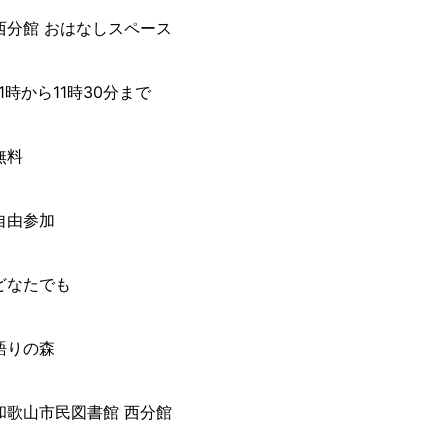
西分館 おはなしスペース
11時から11時30分まで
無料
自由参加
どなたでも
語りの森
和歌山市民図書館 西分館