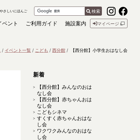
検索
やさしいにほんご
イベント
ご利用ガイド
施設案内
マイページ
ム
イベント一覧
こども
西分館
【西分館】小学生おはなし会
新着
【西分館】みんなのおは
なし会
【西分館】赤ちゃんおは
なし会
こどもシネマ
すくすく赤ちゃんおはな
し会
ワクワクみんなのおはな
し会