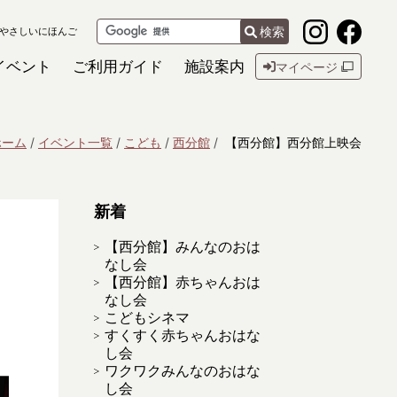
検索
やさしいにほんご
イベント
ご利用ガイド
施設案内
マイページ
ホーム
イベント一覧
こども
西分館
【西分館】西分館上映会
新着
【西分館】みんなのおは
なし会
【西分館】赤ちゃんおは
なし会
こどもシネマ
すくすく赤ちゃんおはな
し会
ワクワクみんなのおはな
し会