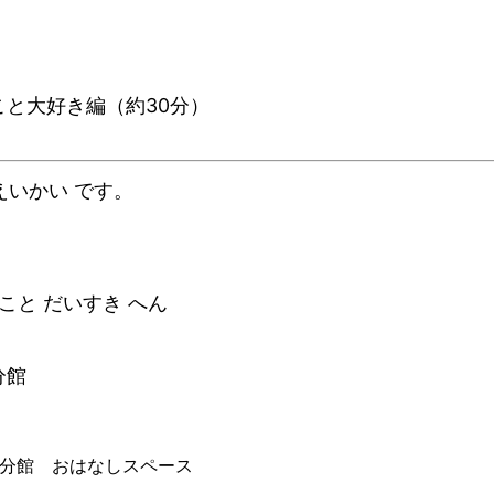
と大好き編（約30分）
えいかい です。
こと だいすき へん
分館
分館 おはなしスペース