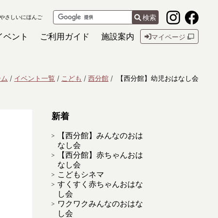
検索
やさしいにほんご
イベント
ご利用ガイド
施設案内
マイページ
ーム
イベント一覧
こども
西分館
【西分館】幼児おはなし会
新着
【西分館】みんなのおは
なし会
【西分館】赤ちゃんおは
なし会
こどもシネマ
すくすく赤ちゃんおはな
し会
ワクワクみんなのおはな
し会