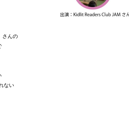
）さんの
で
い
れない
。