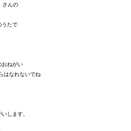
）さんの
のうたで
のおねがい
らはなれないでね
がいします。