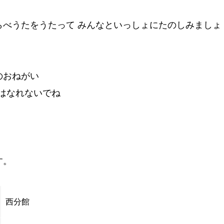
らべうたをうたって みんなといっしょにたのしみましょ
のおねがい
はなれないでね
す。
西分館