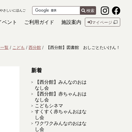
検索
やさしいにほんご
イベント
ご利用ガイド
施設案内
マイページ
ト一覧
こども
西分館
【西分館】図書館 おしごとたいけん！
新着
【西分館】みんなのおは
なし会
【西分館】赤ちゃんおは
なし会
こどもシネマ
すくすく赤ちゃんおはな
し会
ワクワクみんなのおはな
し会