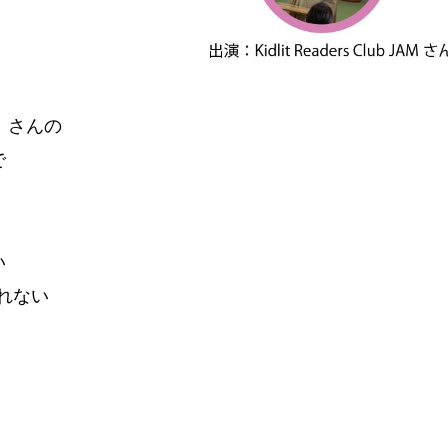
）さんの
で
い
れない
。