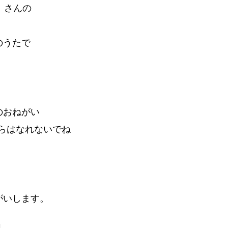
）さんの
のうたで
のおねがい
らはなれないでね
がいします。