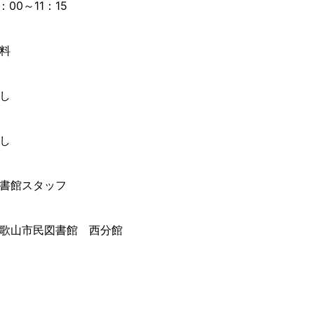
1：00～11：15
料
し
し
書館スタッフ
歌山市民図書館 西分館