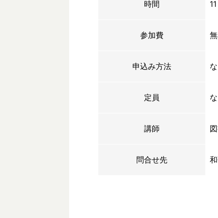
時間
1
参加費
無
申込み方法
な
定員
な
講師
図
問合せ先
和