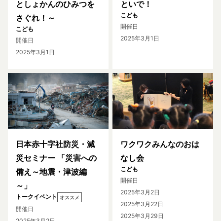
としょかんのひみつを
といで！
こども
さぐれ！～
開催日
こども
2025年3月1日
開催日
2025年3月1日
日本赤十字社防災・減
ワクワクみんなのおは
災セミナー 「災害への
なし会
こども
備え～地震・津波編
開催日
～」
2025年3月2日
トークイベント
オススメ
2025年3月22日
開催日
2025年3月29日
2025年3月2日