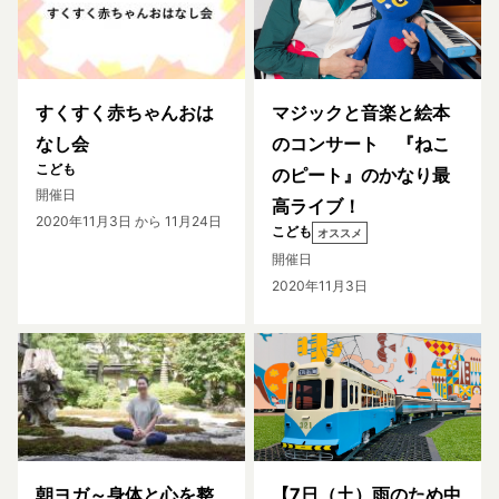
すくすく赤ちゃんおは
マジックと音楽と絵本
なし会
のコンサート 『ねこ
こども
のピート』のかなり最
開催日
高ライブ！
2020年11月3日
から 11月24日
こども
オススメ
開催日
2020年11月3日
朝ヨガ～身体と心を整
【7日（土）雨のため中