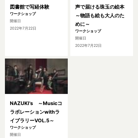
図書館で写経体験
声で届ける珠玉の絵本
ワークショップ
～物語も絵も大人のた
開催日
めに～
2022年7月22日
ワークショップ
開催日
2022年7月22日
NAZUKI's ～Musicコ
ラボレーションwithラ
イブラリーVOL.5～
ワークショップ
開催日