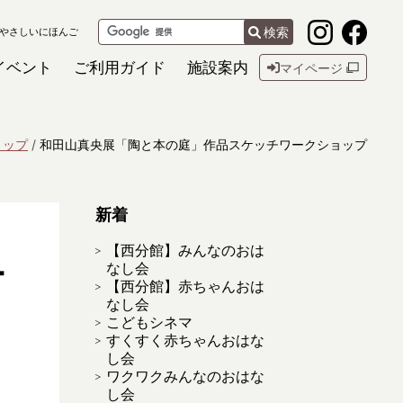
検索
やさしいにほんご
イベント
ご利用ガイド
施設案内
マイページ
ョップ
和田山真央展「陶と本の庭」作品スケッチワークショップ
新着
【西分館】みんなのおは
ー
なし会
【西分館】赤ちゃんおは
なし会
こどもシネマ
すくすく赤ちゃんおはな
し会
ワクワクみんなのおはな
し会