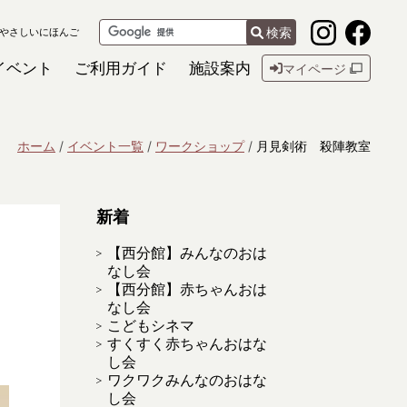
検索
やさしいにほんご
イベント
ご利用ガイド
施設案内
マイページ
ホーム
イベント一覧
ワークショップ
月見剣術 殺陣教室
新着
【西分館】みんなのおは
なし会
【西分館】赤ちゃんおは
なし会
こどもシネマ
すくすく赤ちゃんおはな
し会
ワクワクみんなのおはな
し会