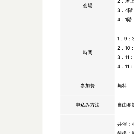
2．屋
会場
3．4
4．1
1．9：
2．10
時間
3．11：
4．11：
参加費
無料
申込み方法
自由参
共催：
後援：