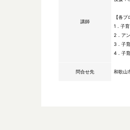
【各プ
講師
1．子
2．ア
3．子
4．子
問合せ先
和歌山