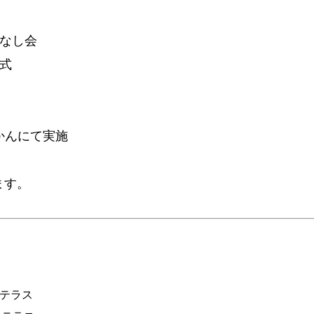
はなし会
式
かんにて実施
ます。
上テラス