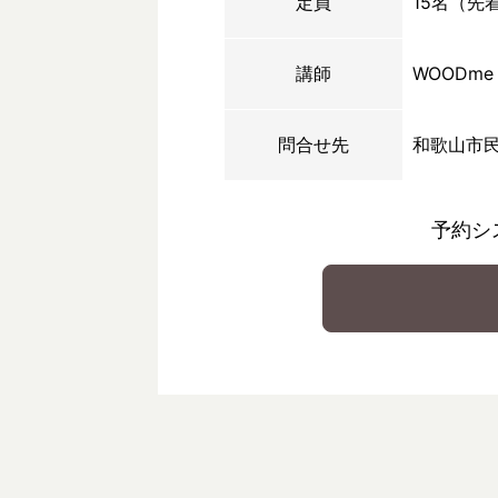
定員
15名（先
講師
WOODm
問合せ先
和歌山市
予約シ