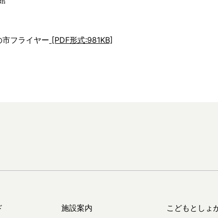
館
蚤の市フライヤー
[PDF形式:981KB]
ド
施設案内
こどもとしょ