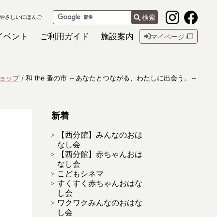
検索
やさしいにほんご
イベント
ご利用ガイド
施設案内
マイページ
ョップ
和 the 蚤の市 ～あなたとつながる、わたしに出会う。～
新着
【西分館】みんなのおは
なし会
【西分館】赤ちゃんおは
なし会
こどもシネマ
すくすく赤ちゃんおはな
し会
ワクワクみんなのおはな
し会