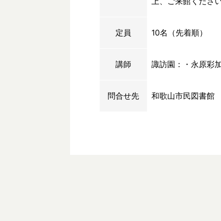
上、ご来館くださ
定員
10名（先着順）
講師
諏訪園：・永原彩加
問合せ先
和歌山市民図書館