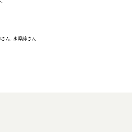
い。
さん, 永原諒さん