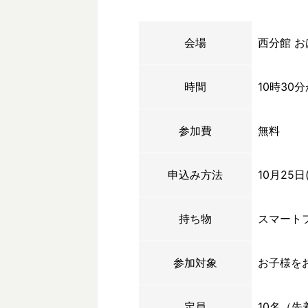
会場
西分館 
時間
10時30
参加費
無料
申込み方法
10月25
持ち物
スマート
参加対象
お子様を
定員
10名（先