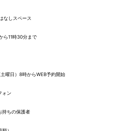
おはなしスペース
分から11時30分まで
日(土曜日）8時からWEB予約開始
フォン
お持ちの保護者
着順）