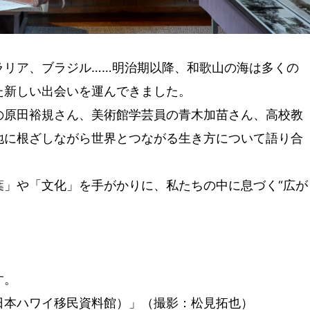
ラリア、ブラジル……明治期以降、和歌山の海は多くの
た新しい出会いを運んできました。
の原田裕規さん、美術館学芸員の青木加苗さん、高校教
地に根ざしながら世界とつながる生き方について語り合
葉」や「文化」を手がかりに、私たちの中に息づく“広が
す。
日本ハワイ移民資料館）」（撮影：松見拓也）