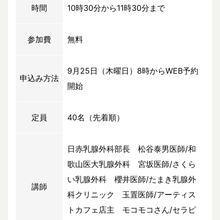
時間
10時30分から11時30分まで
参加費
無料
9月25日（木曜日）8時からWEB予約
申込み方法
開始
定員
40名（先着順）
日赤乳腺外科部長 松谷泰男医師/和
歌山医大乳腺外科 宮坂医師/さくら
い乳腺外科 櫻井医師/たまき乳腺外
講師
科クリニック 玉置医師/アーティス
トカフェ店主 モコモコさん/セラピ