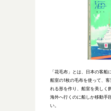
「花毛布」とは、日本の客船に
船室の1枚の毛布を使って、
れる形を作り、船室を美しく
海外へ行くのに船しか移動手
い。