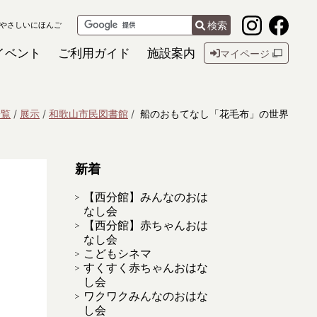
検索
やさしいにほんご
イベント
ご利用ガイド
施設案内
マイページ
一覧
展示
和歌山市民図書館
船のおもてなし「花毛布」の世界
新着
【西分館】みんなのおは
なし会
【西分館】赤ちゃんおは
なし会
こどもシネマ
すくすく赤ちゃんおはな
し会
ワクワクみんなのおはな
し会