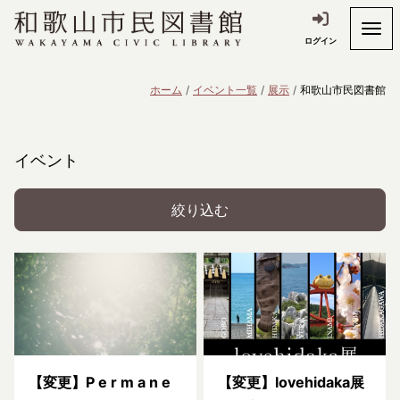
ログイン
ホーム
イベント一覧
展示
和歌山市民図書館
イベント
絞り込む
【変更】P e r m a n e
【変更】lovehidaka展