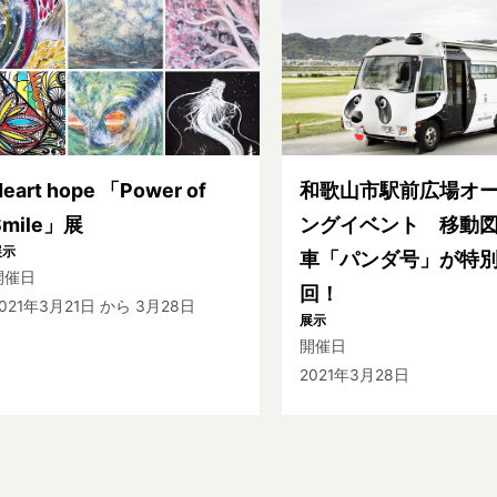
eart hope 「Power of
和歌山市駅前広場オ
Smile」展
ングイベント 移動
展示
車「パンダ号」が特
開催日
回！
021年3月21日
から 3月28日
展示
開催日
2021年3月28日