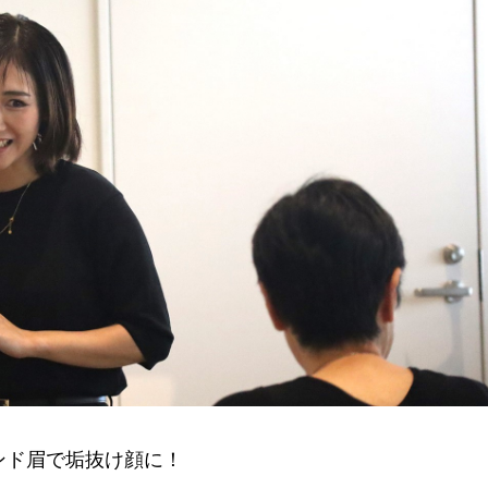
ンド眉で垢抜け顔に！