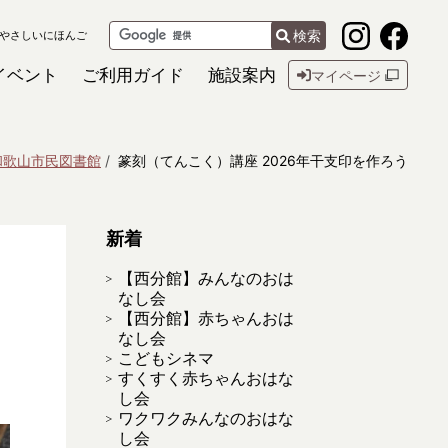
検索
やさしいにほんご
イベント
ご利用ガイド
施設案内
マイページ
和歌山市民図書館
篆刻（てんこく）講座 2026年干支印を作ろう
新着
【西分館】みんなのおは
う
なし会
【西分館】赤ちゃんおは
なし会
こどもシネマ
すくすく赤ちゃんおはな
し会
ワクワクみんなのおはな
し会