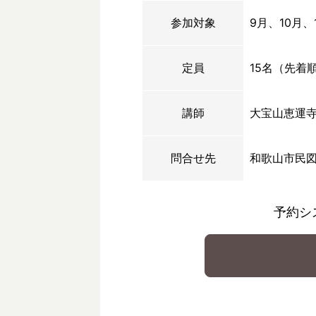
参加対象
9月、10月
定員
15名（先着
講師
大宝山恵運寺
問合せ先
和歌山市民
予約シ