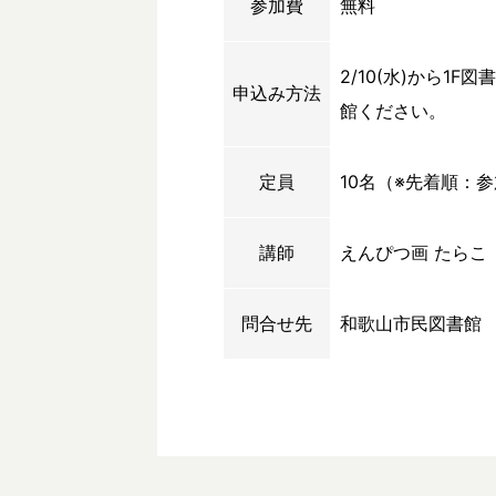
参加費
無料
2/10(水)から1
申込み方法
館ください。
定員
10名（※先着順：
講師
えんぴつ画 たらこ
問合せ先
和歌山市民図書館