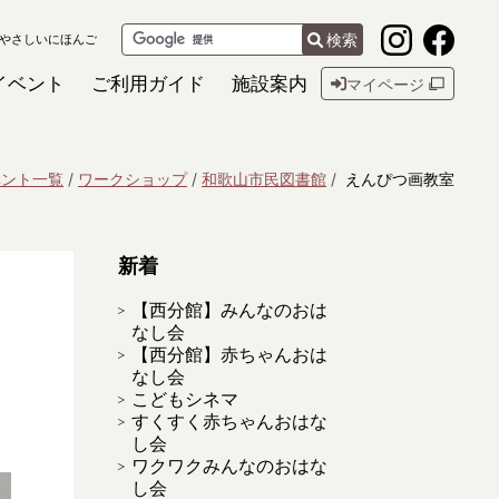
検索
やさしいにほんご
イベント
ご利用ガイド
施設案内
マイページ
ベント一覧
ワークショップ
和歌山市民図書館
えんぴつ画教室
新着
【西分館】みんなのおは
なし会
【西分館】赤ちゃんおは
なし会
こどもシネマ
すくすく赤ちゃんおはな
し会
ワクワクみんなのおはな
し会