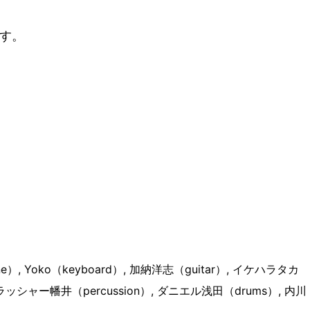
す。
one）, Yoko（keyboard）, 加納洋志（guitar）, イケハラタカ
クラッシャー幡井（percussion）, ダニエル浅田（drums）, 内川