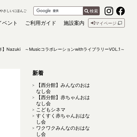
検索
やさしいにほんご
イベント
ご利用ガイド
施設案内
マイページ
年】Nazuki ～MusicコラボレーションwithライブラリーVOL.1～
新着
【西分館】みんなのおは
なし会
【西分館】赤ちゃんおは
なし会
こどもシネマ
すくすく赤ちゃんおはな
し会
ワクワクみんなのおはな
し会