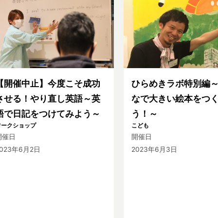
【開催中止】今度こそ成功
ひらめきラボ特別編
させる！やり直し英語～英
なで大きい絵本をつ
語で日記をつけてみよう～
う！～
ワークショップ
こども
開催日
開催日
2023年6月2日
2023年6月3日