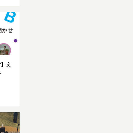
館】え
せ