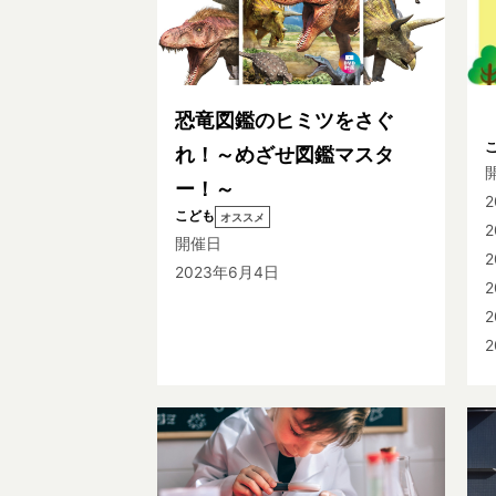
恐竜図鑑のヒミツをさぐ
れ！～めざせ図鑑マスタ
ー！～
こども
オススメ
2
開催日
2
2023年6月4日