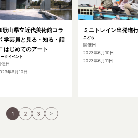
和歌山県立近代美術館コラ
ミニトレイン出発進
こども
ボ 学芸員と見る・知る・話
開催日
す はじめてのアート
2023年6月10日
トークイベント
2023年6月11日
開催日
023年6月10日
1
2
3